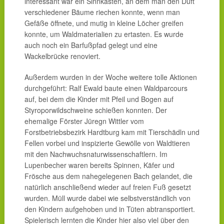
interessant war ein Sinnkasten, an dem man den Duft
verschiedener Bäume riechen konnte, wenn man
Gefäße öffnete, und mutig in kleine Löcher greifen
konnte, um Waldmaterialien zu ertasten. Es wurde
auch noch ein Barfußpfad gelegt und eine
Wackelbrücke renoviert.
Außerdem wurden in der Woche weitere tolle Aktionen
durchgeführt: Ralf Ewald baute einen Waldparcours
auf, bei dem die Kinder mit Pfeil und Bogen auf
Styroporwildschweine schießen konnten. Der
ehemalige Förster Jüregn Wittler vom
Forstbetriebsbezirk Hardtburg kam mit Tierschädln und
Fellen vorbei und inspizierte Gewölle von Waldtieren
mit den Nachwuchsnaturwissenschaftlern. Im
Lupenbecher waren bereits Spinnen, Käfer und
Frösche aus dem nahegelegenen Bach gelandet, die
natürlich anschließend wieder auf freien Fuß gesetzt
wurden. Müll wurde dabei wie selbstverständlich von
den Kindern aufgehoben und in Tüten abtransportiert.
Spielerisch lernten die Kinder hier also viel über den