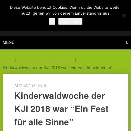
Skip
Diese Website benutzt Cookies. Wenn du die Website weiter
to
nutzt, gehen wir von deinem Einverständnis aus.
content
OK
Datenschutz
MENU
Home
Termine und Veranstaltungen
Kinderwaldwoche der KJI 2018 war “Ein Fest für alle Sinne”
AUGUST 15, 2018
Kinderwaldwoche der
KJI 2018 war “Ein Fest
für alle Sinne”