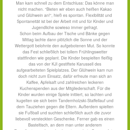
Man kam schnell zu dem Entschluss: Das könne man
nicht machen. “Bieten wir eben auch heißen Kakao
und Glühwein an!“, hieß es spontan. Flexibilität und
Spontaneität ist bei der Arbeit mit und für Kinder und
Jugendliche sowieso immer gefragt.
Schon beim Aufbau der Tische und Bänke gegen
Mittag lachte dann plötzlich die Sonne und der
Wettergott belohnte den aufgebotenen Mut. So konnte
das Fest schließlich bei tollem Frühlingswetter
stattfinden wie geplant. Die Kinder bespielten fleißig
das von der KJI gestiftete Karussell des
aufgearbeiteten Spielplatzes. Der Glühwein kam nun
doch nicht zum Einsatz, dafür erfreute man sich an
Kaffee, Apfelsaft und zahlreichen leckeren
Kuchenspenden aus der Mitgliederschaft. Für die
Kinder wurden einige Spiele initiiert, so lachten und
kugelten sie sich beim Tandemholzski-Staffellauf und
dem Tauziehen gegen die Eltern. Außerdem spielten
sie Fußball und suchten schließlich auch die zuvor
liebevoll versteckten Geschenke. Ferner gab es einen
Basteltisch, an dem man unter anderem