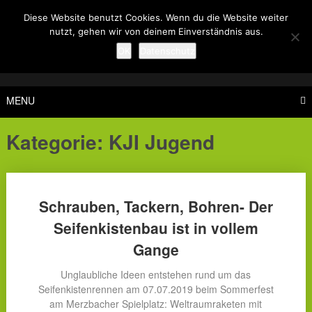
Skip
Diese Website benutzt Cookies. Wenn du die Website weiter
to
nutzt, gehen wir von deinem Einverständnis aus.
content
OK
Datenschutz
MENU
Kategorie:
KJI Jugend
Posts
Schrauben, Tackern, Bohren- Der
navigation
Seifenkistenbau ist in vollem
Gange
Unglaubliche Ideen entstehen rund um das
Seifenkistenrennen am 07.07.2019 beim Sommerfest
am Merzbacher Spielplatz: Weltraumraketen mit