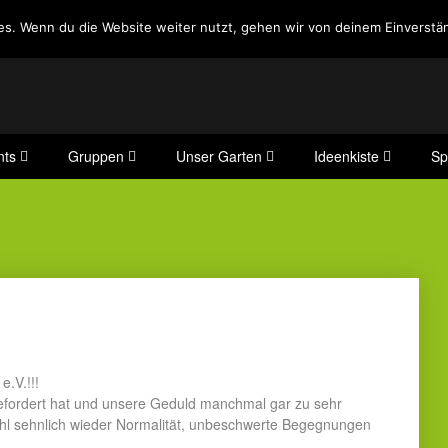
es. Wenn du die Website weiter nutzt, gehen wir von deinem Einverstän
nts
Gruppen
Unser Garten
Ideenkiste
Sp
.V.!!!
gefordert hat und unsere Geduld manchmal gar zu sehr
wohl sehnlich wieder Normalität, unbeschwerte Begegnungen