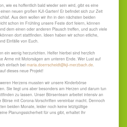
 wie es hoffentlich bald wieder sein wird, gibt es eine
einen neuen großen KJI-Garten! Er befindet sich zur Zeit
chlaf. Aus dem wollen wir ihn in den nächsten beiden
cht schon im Frühling unsere Feste dort feiern, können
nd dem einen oder anderen Plausch treffen, und auch viele
önnen dort stattfinden. Ideen haben wir schon etliche,
und Einfälle von Euch.
n ein wenig herzurichten. Helfer hierbei sind herzlich
rke Arme mit Motorsägen am unteren Ende. Wer Lust auf
sich einfach bei
maria.doerrscheidt@kji-merzbach.de
.
 auf dieses neue Projekt!
weren Herzens mussten wir unsere Kinderbörse
sen. Sie liegt uns aber besonders am Herzen und darum tun
attfinden zu lassen. Unser Börsenteam arbeitet intensiv an
ie Börse mit Corona-Vorschriften vereinbar macht. Dennoch
zten beiden Monate, leider noch keine letztgültige
ne Planungssicherheit für uns gibt, erhaltet Ihr