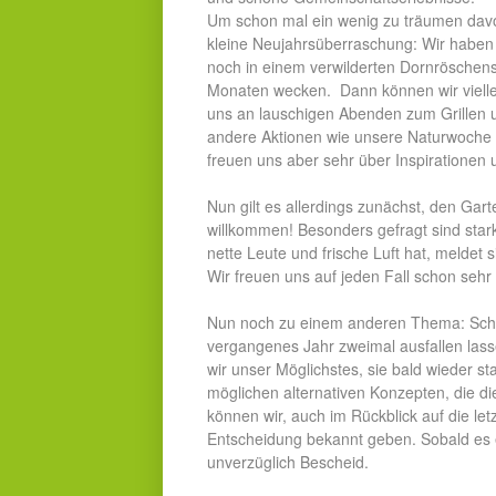
Um schon mal ein wenig zu träumen davon,
kleine Neujahrsüberraschung: Wir haben 
noch in einem verwilderten Dornröschens
Monaten wecken. Dann können wir viellei
uns an lauschigen Abenden zum Grillen u
andere Aktionen wie unsere Naturwoche k
freuen uns aber sehr über Inspirationen 
Nun gilt es allerdings zunächst, den Garte
willkommen! Besonders gefragt sind sta
nette Leute und frische Luft hat, meldet 
Wir freuen uns auf jeden Fall schon sehr
Nun noch zu einem anderen Thema: Sch
vergangenes Jahr zweimal ausfallen las
wir unser Möglichstes, sie bald wieder st
möglichen alternativen Konzepten, die d
können wir, auch im Rückblick auf die let
Entscheidung bekannt geben. Sobald es ei
unverzüglich Bescheid.