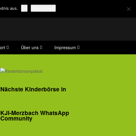
dnis aus.
OK
Datenschutz
ort
Über uns
Impressum
Nächste Kinderbörse in
KJI-Merzbach WhatsApp
Community