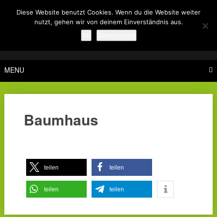
Skip
Diese Website benutzt Cookies. Wenn du die Website weiter
to
nutzt, gehen wir von deinem Einverständnis aus.
content
OK
Datenschutz
MENU
Baumhaus
teilen
teilen
teilen
teilen