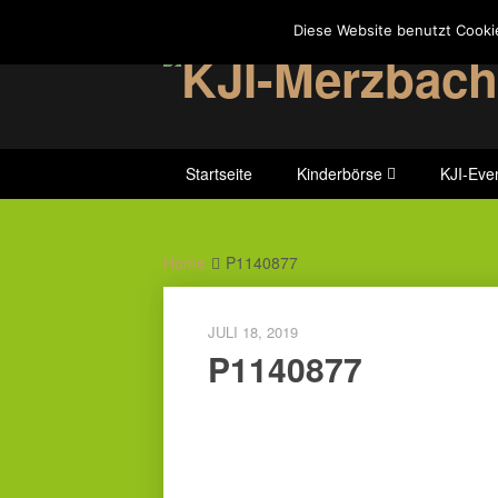
Skip
Diese Website benutzt Cooki
to
content
Startseite
Kinderbörse
KJI-Eve
Home
P1140877
JULI 18, 2019
P1140877