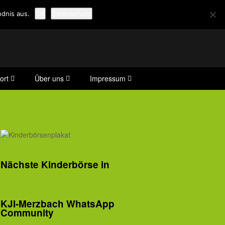
dnis aus.
OK
Datenschutz
ort
Über uns
Impressum
Nächste Kinderbörse in
KJI-Merzbach WhatsApp
Community