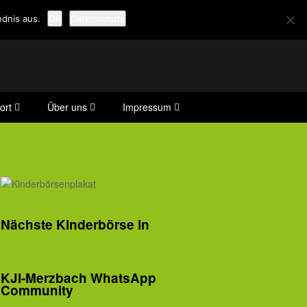
dnis aus.
OK
Datenschutz
ort
Über uns
Impressum
Nächste Kinderbörse in
KJI-Merzbach WhatsApp
Community