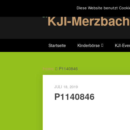
Skip
Diese Website benutzt Cooki
to
content
Startseite
Kinderbörse
KJI-Eve
Home
P1140846
JULI 18, 2019
P1140846