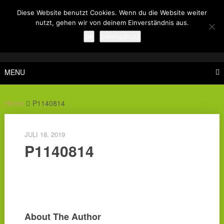
Skip
Diese Website benutzt Cookies. Wenn du die Website weiter
to
nutzt, gehen wir von deinem Einverständnis aus.
content
OK
Datenschutz
MENU
Home
P1140814
JULI 18, 2019
P1140814
About The Author