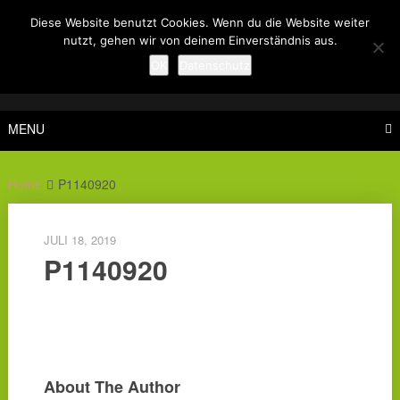
Skip
Diese Website benutzt Cookies. Wenn du die Website weiter
to
nutzt, gehen wir von deinem Einverständnis aus.
content
OK
Datenschutz
MENU
Home
P1140920
JULI 18, 2019
P1140920
About The Author