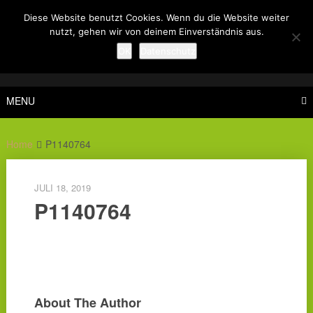
Skip
Diese Website benutzt Cookies. Wenn du die Website weiter
to
nutzt, gehen wir von deinem Einverständnis aus.
content
OK
Datenschutz
MENU
Home
P1140764
JULI 18, 2019
P1140764
About The Author