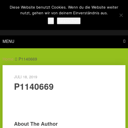
Skip
Diese Website benutzt Cookies. Wenn du die Website weiter
to
nutzt, gehen wir von deinem Einverständnis aus.
content
OK
Datenschutz
MENU
Home
P1140669
JULI 18, 2019
P1140669
About The Author