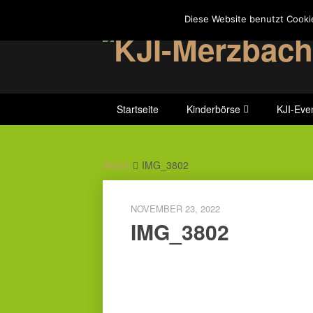
Skip
Diese Website benutzt Cooki
to
content
Startseite
Kinderbörse
KJI-Eve
Home
IMG_3802
NOVEMBER 23, 2022
IMG_3802