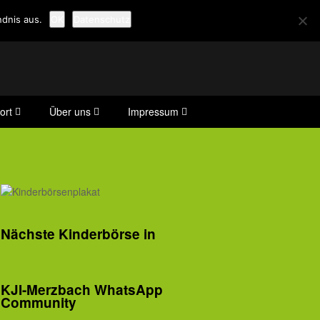
dnis aus.
OK
Datenschutz
ort
Über uns
Impressum
Nächste Kinderbörse in
KJI-Merzbach WhatsApp
Community